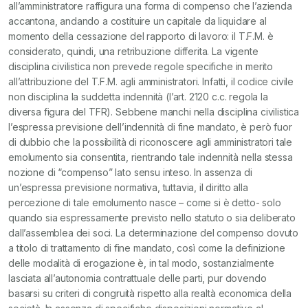
all’amministratore raffigura una forma di compenso che l’azienda
accantona, andando a costituire un capitale da liquidare al
momento della cessazione del rapporto di lavoro: il T.F.M. è
considerato, quindi, una retribuzione differita. La vigente
disciplina civilistica non prevede regole specifiche in merito
all’attribuzione del T.F.M. agli amministratori. Infatti, il codice civile
non disciplina la suddetta indennità (l’art. 2120 c.c. regola la
diversa figura del TFR). Sebbene manchi nella disciplina civilistica
l’espressa previsione dell’indennità di fine mandato, è però fuor
di dubbio che la possibilità di riconoscere agli amministratori tale
emolumento sia consentita, rientrando tale indennità nella stessa
nozione di “compenso” lato sensu inteso. In assenza di
un’espressa previsione normativa, tuttavia, il diritto alla
percezione di tale emolumento nasce – come si è detto- solo
quando sia espressamente previsto nello statuto o sia deliberato
dall’assemblea dei soci. La determinazione del compenso dovuto
a titolo di trattamento di fine mandato, così come la definizione
delle modalità di erogazione è, in tal modo, sostanzialmente
lasciata all’autonomia contrattuale delle parti, pur dovendo
basarsi su criteri di congruità rispetto alla realtà economica della