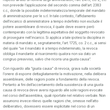
non prevede l’applicazione del secondo comma dell’art. 2383
c.c., donde la possibile indeterminatezza temporale del mandato
di amministrazione per le s.r.l. In tale contesto, l’affidamento
dell’incarico di amministratore a tempo indefinito non esclude il
potere assembleare di revoca, il quale deve essere però
contemperato con la legittima aspettativa del soggetto revocato
di proseguire nell’incarico. Si applica a tale ipotesi la disciplina in
materia di mandato e, segnatamente, l’art. 1725, co. 2 c.c., ai sensi
del quale “se il mandato è a tempo indeterminato, la revoca
obbliga il mandante al risarcimento qualora non sia dato un
congruo preavviso, salvo che ricorra una giusta causa”.
Con riguardo alla “giusta causa” di revoca, grava sulla società
l’onere di esporre dettagliatamente la motivazione, nella delibera
assembleare, delle ragioni poste a fondamento della revoca.
Pertanto ai fini dell’accertamento della sussistenza di una giusta
causa di revoca deve aversi riguardo alle sole ragioni evocate
nel corso dell’assemblea, quali riportate nel relativo verbale. Non
assumono invece rilievo quelle ragioni che, omesse nell’atto
deliberativo, dovessero essere esplicitate nel corso di un