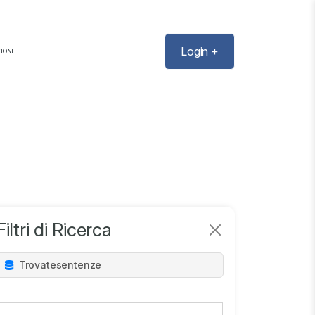
Login +
IONI
Filtri di Ricerca
Trovate
sentenze