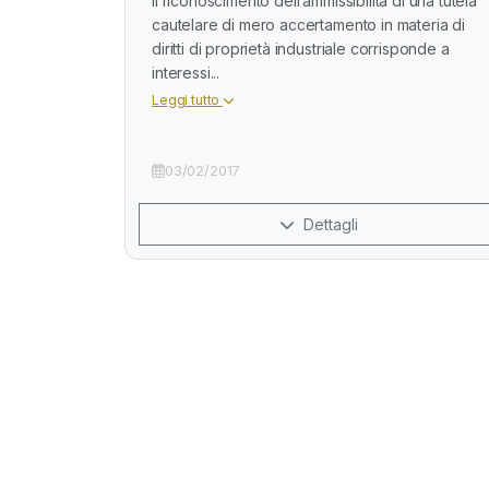
Il riconoscimento dell’ammissibilità di una tutela
cautelare di mero accertamento in materia di
diritti di proprietà industriale corrisponde a
interessi...
Leggi tutto
03/02/2017
Dettagli