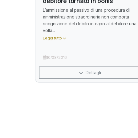
debitore tornato in bonis
L’ammissione al passivo di una procedura di
amministrazione straordinaria non comporta
ricognizione del debito in capo al debitore una
volta...
Leggi tutto
10/08/2016
Dettagli