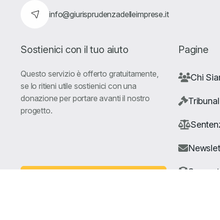
info@giurisprudenzadelleimprese.it
Sostienici con il tuo aiuto
Pagine
Questo servizio è offerto gratuitamente,
Chi Si
se lo ritieni utile sostienici con una
donazione per portare avanti il nostro
Tribunal
progetto.
Senten
Newslet
Suppor
Fai una Donazione