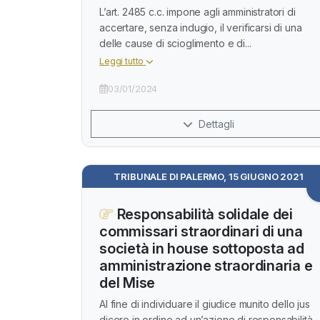
L’art. 2485 c.c. impone agli amministratori di
accertare, senza indugio, il verificarsi di una
delle cause di scioglimento e di...
Leggi tutto
03/01/2024
Dettagli
TRIBUNALE DI PALERMO, 15 GIUGNO 2021
Responsabilità solidale dei
commissari straordinari di una
società in house sottoposta ad
amministrazione straordinaria e
del Mise
Al fine di individuare il giudice munito dello jus
dicere in ordine ad un’azione di responsabilità