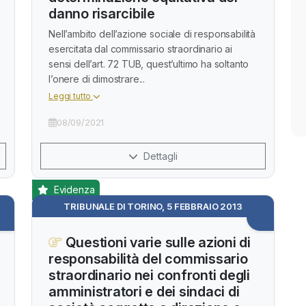
danno risarcibile
Nell’ambito dell’azione sociale di responsabilità
esercitata dal commissario straordinario ai
sensi dell’art. 72 TUB, quest’ultimo ha soltanto
l’onere di dimostrare...
Leggi tutto
08/09/2021
Dettagli
Evidenza
TRIBUNALE DI TORINO, 5 FEBBRAIO 2013
Questioni varie sulle azioni di
responsabilità del commissario
straordinario nei confronti degli
amministratori e dei sindaci di