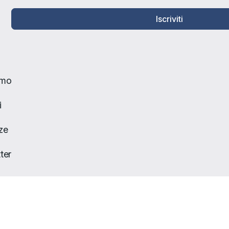
Iscriviti
amo
i
ze
ter
to