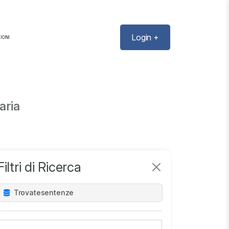
Login +
IONI
aria
Filtri di Ricerca
Trovate
sentenze