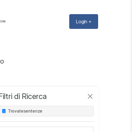
Login +
IONI
co
Filtri di Ricerca
Trovate
sentenze