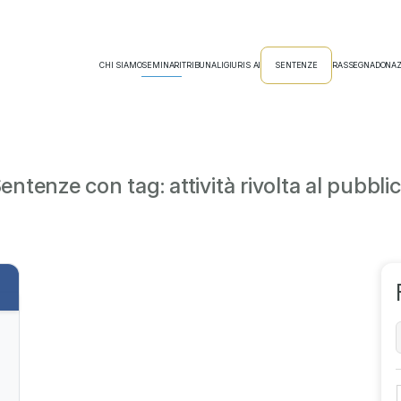
CHI SIAMO
SEMINARI
TRIBUNALI
GIURIS AI
SENTENZE
RASSEGNA
DONAZ
entenze con tag: attività rivolta al pubbli