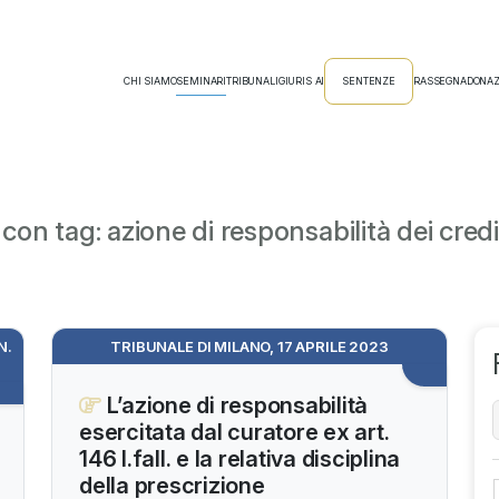
CHI SIAMO
SEMINARI
TRIBUNALI
GIURIS AI
SENTENZE
RASSEGNA
DONAZ
on tag: azione di responsabilità dei creditor
N.
TRIBUNALE DI MILANO, 17 APRILE 2023
L’azione di responsabilità
esercitata dal curatore ex art.
146 l.fall. e la relativa disciplina
della prescrizione