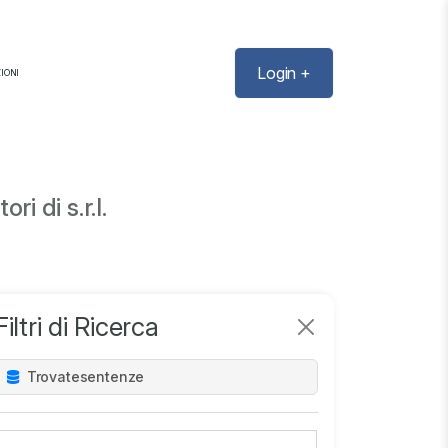
Login +
IONI
i di s.r.l.
Filtri di Ricerca
Trovate
sentenze