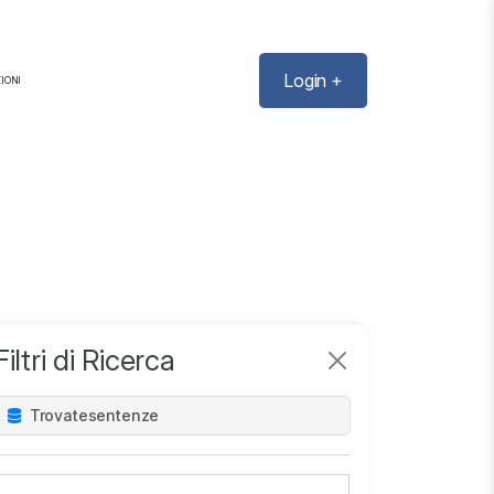
Login +
IONI
Filtri di Ricerca
Trovate
sentenze