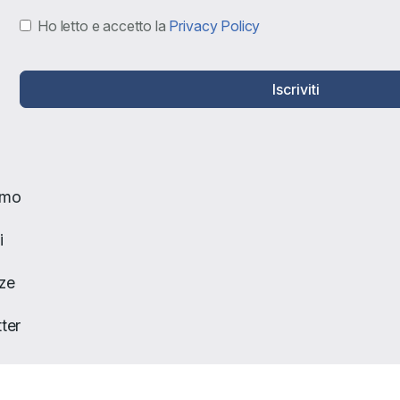
Ho letto e accetto la
Privacy Policy
Iscriviti
amo
i
ze
ter
to