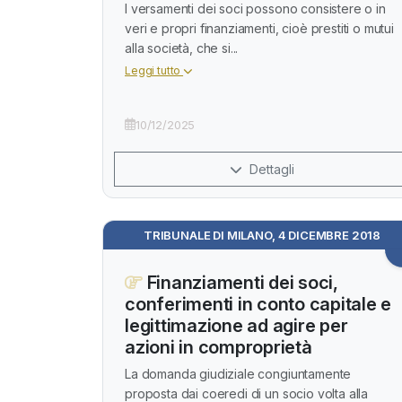
I versamenti dei soci possono consistere o in
veri e propri finanziamenti, cioè prestiti o mutui
alla società, che si...
Leggi tutto
10/12/2025
Dettagli
TRIBUNALE DI MILANO, 4 DICEMBRE 2018
Finanziamenti dei soci,
conferimenti in conto capitale e
legittimazione ad agire per
azioni in comproprietà
La domanda giudiziale congiuntamente
proposta dai coeredi di un socio volta alla