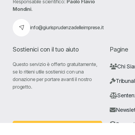
Responsabile scientifico:
Paolo Flavio
Mondini
.
info@giurisprudenzadelleimprese.it
Sostienici con il tuo aiuto
Pagine
Questo servizio è offerto gratuitamente,
Chi Si
se lo ritieni utile sostienici con una
donazione per portare avanti il nostro
Tribunal
progetto.
Senten
Newslet
Suppor
Fai una Donazione