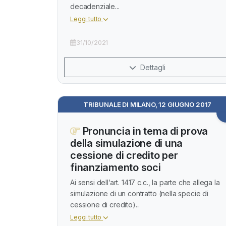
decadenziale...
Leggi tutto
31/10/2021
Dettagli
TRIBUNALE DI MILANO, 12 GIUGNO 2017
Pronuncia in tema di prova
della simulazione di una
cessione di credito per
finanziamento soci
Ai sensi dell’art. 1417 c.c., la parte che allega la
simulazione di un contratto (nella specie di
cessione di credito)...
Leggi tutto