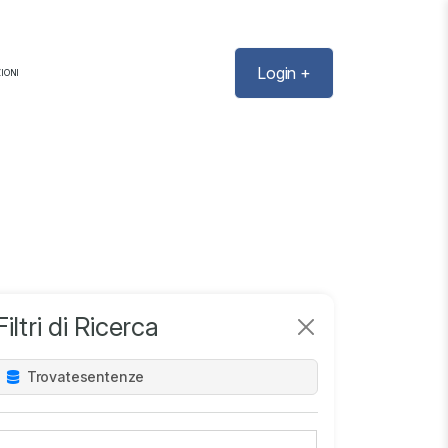
Login +
IONI
Filtri di Ricerca
Trovate
sentenze