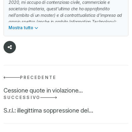
2020, mi occupo di contenzioso civile, commerciale e
societario (materia, quest'ultima che ho approfondito
nell'ambito di un master) e di contrattualistica d'impresa ad
ampio spettro (anche in ambito Information Technology);
Mostra tutto
svolgo, inoltre attività, di pareristica e di consulenza
stragiudiziale in tali ambiti. Mentre oggi presto lavoro per lo
più a favore di società, in passato, ho assistito in via
prevalente clientela di tipo istituzionale in ambito bancario e
finanziario (i.e. factoring) e concorsuale, con occasionali
esperienze nel restructuring e nelle due diligence di crediti
nel contesto di operazioni di cartolarizzazione.
PRECEDENTE
Cessione quote in violazione…
SUCCESSIVO
S.r.l.: illegittima soppressione del…