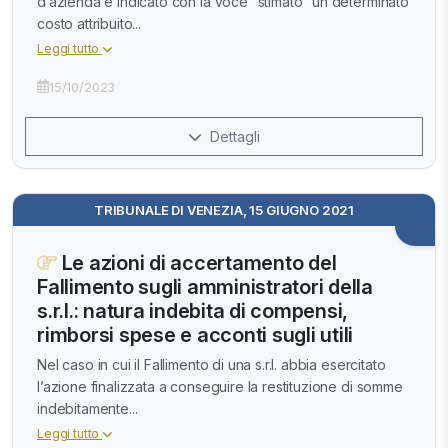
d’azienda è indicato con la voce “stimato” un determinato
costo attribuito...
Leggi tutto
15/10/2023
Dettagli
TRIBUNALE DI VENEZIA, 15 GIUGNO 2021
Le azioni di accertamento del
Fallimento sugli amministratori della
s.r.l.: natura indebita di compensi,
rimborsi spese e acconti sugli utili
Nel caso in cui il Fallimento di una s.r.l. abbia esercitato
l’azione finalizzata a conseguire la restituzione di somme
indebitamente...
Leggi tutto