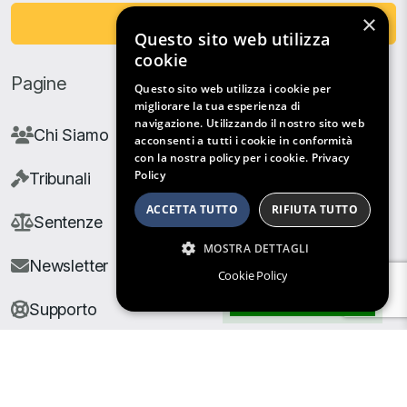
×
Fai una Donazione
Questo sito web utilizza
cookie
Pagine
Questo sito web utilizza i cookie per
migliorare la tua esperienza di
navigazione. Utilizzando il nostro sito web
Chi Siamo
acconsenti a tutti i cookie in conformità
con la nostra policy per i cookie.
Privacy
Policy
Tribunali
ACCETTA TUTTO
RIFIUTA TUTTO
Sentenze
MOSTRA DETTAGLI
Newsletter
Cookie Policy
Filtri di Ricerca
Supporto
© Copyright Giuris All rights reserved |
Cookie Policy
|