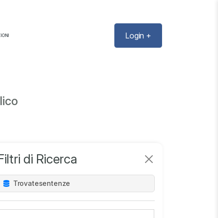
Login +
IONI
lico
Filtri di Ricerca
Trovate
sentenze