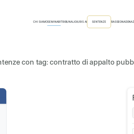
CHI SIAMO
SEMINARI
TRIBUNALI
GIURIS AI
SENTENZE
RASSEGNA
DONAZ
tenze con tag: contratto di appalto pubb