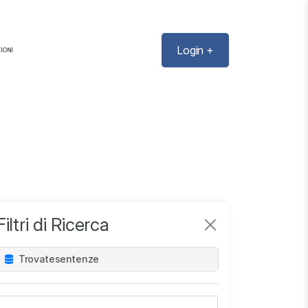
Login +
IONI
Filtri di Ricerca
Trovate
sentenze