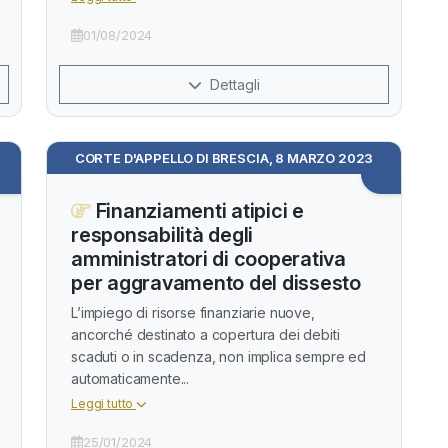
01/08/2024
Dettagli
CORTE D'APPELLO DI BRESCIA, 8 MARZO 2023
Finanziamenti atipici e
responsabilità degli
amministratori di cooperativa
per aggravamento del dissesto
L’impiego di risorse finanziarie nuove,
ancorché destinato a copertura dei debiti
scaduti o in scadenza, non implica sempre ed
automaticamente...
Leggi tutto
25/01/2024