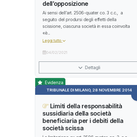
dell’opposizione
Ai sensi dell’art. 2506-quater co. 3 c.c., a
seguito del prodursi degli effetti della
scissione, ciascuna società in essa coinvolta
«è...
Leggi tutto
04/02/2021
Dettagli
Evidenza
TRIBUNALE DI MILANO, 28 NOVEMBRE 2014
Limiti della responsabilità
sussidiaria della società
beneficiaria per i debiti della
società scissa