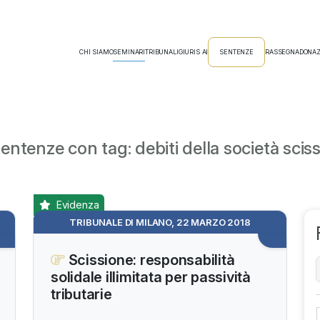
CHI SIAMO
SEMINARI
TRIBUNALI
GIURIS AI
SENTENZE
RASSEGNA
DONAZ
entenze con tag: debiti della società scis
Evidenza
TRIBUNALE DI MILANO, 22 MARZO 2018
Scissione: responsabilità
solidale illimitata per passività
tributarie