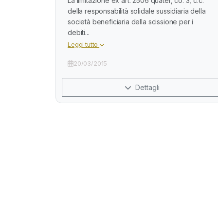
La limitazione ex art. 2506 quater, co. 3, c.c.
della responsabilità solidale sussidiaria della
società beneficiaria della scissione per i
debiti...
Leggi tutto
20/03/2015
Dettagli