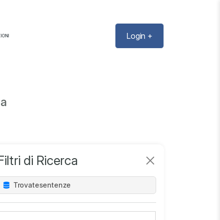
Login +
IONI
sa
Filtri di Ricerca
Trovate
sentenze