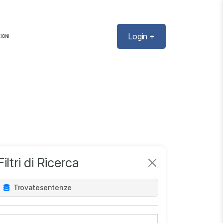
Login +
IONI
Filtri di Ricerca
Trovate
sentenze