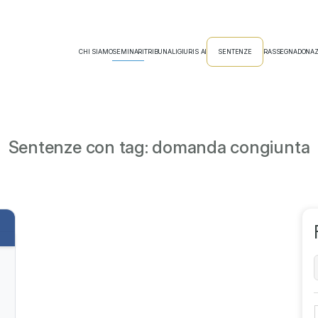
CHI SIAMO
SEMINARI
TRIBUNALI
GIURIS AI
SENTENZE
RASSEGNA
DONAZ
Sentenze con tag: domanda congiunta