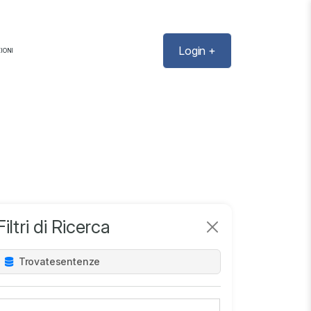
Login +
IONI
Filtri di Ricerca
Trovate
sentenze