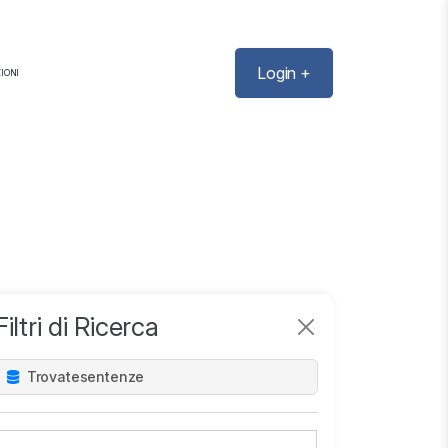
Login +
IONI
Filtri di Ricerca
Trovate
sentenze