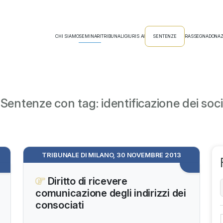
CHI SIAMO
SEMINARI
TRIBUNALI
GIURIS AI
SENTENZE
RASSEGNA
DONAZ
Sentenze con tag: identificazione dei soci
TRIBUNALE DI MILANO, 30 NOVEMBRE 2013
Diritto di ricevere
comunicazione degli indirizzi dei
consociati