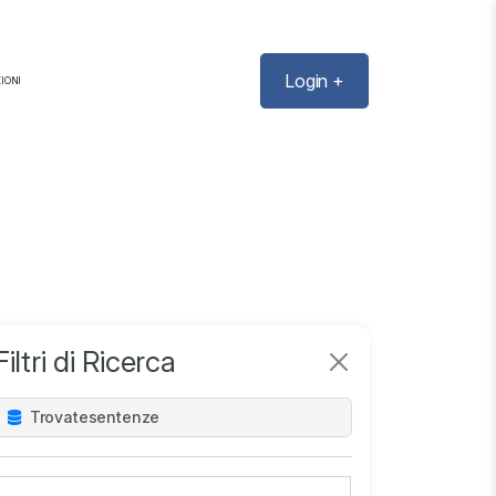
Login +
IONI
Filtri di Ricerca
Trovate
sentenze