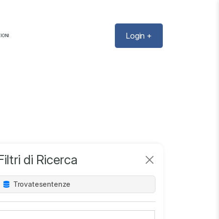
Login +
IONI
Filtri di Ricerca
Trovate
sentenze