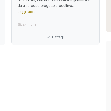
di un costo, che non sia assistita e giustificata
da un preciso progetto produttivo...
Leggi tutto
24/05/2013
Dettagli