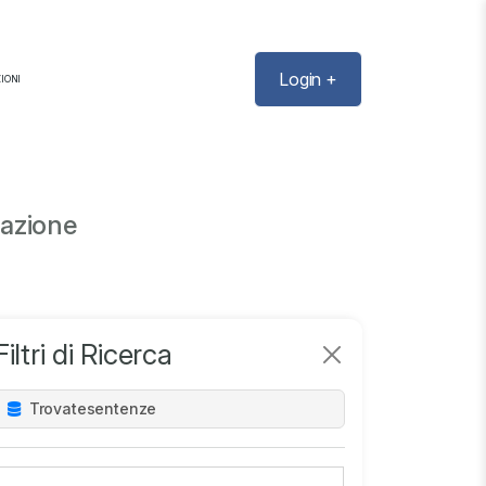
Login +
IONI
dazione
Filtri di Ricerca
Trovate
sentenze