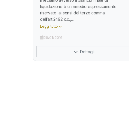
Il reclamo avverso il bilancio finale di
liquidazione è un rimedio espressamente
riservato, ai sensi del terzo comma
dell’art.2492 c.c.,...
Leggi tutto
26/01/2016
Dettagli