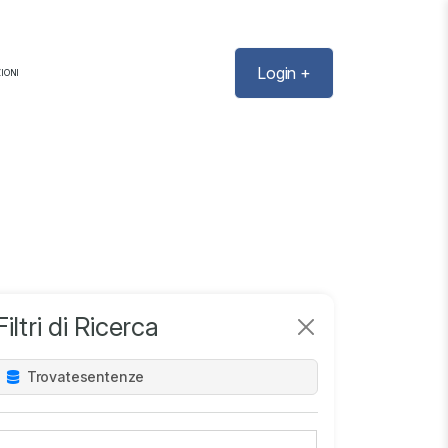
Login +
IONI
Filtri di Ricerca
Trovate
sentenze