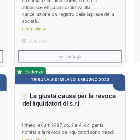
La norma di cui all’art. 2495, co. 2, c.c.
attribuisce efficacia costitutiva alla
cancellazione dal registro delle imprese della
società...
Leggi tutto
15/04/2024
Dettagli
Evidenza
TRIBUNALE DI MILANO, 8 GIUGNO 2022
La giusta causa per la revoca
dei liquidatori di s.r.l.
I rimedi ex art. 2487, co. 2 e 4, c.c. per la
nomina e la revoca dei liquidatori sono rimedi...
Leggi tutto