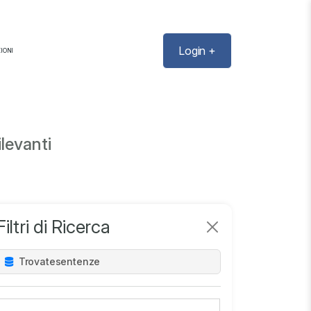
Login +
IONI
levanti
Filtri di Ricerca
Trovate
sentenze