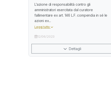
L’azione di responsabilità contro gli
amministratori esercitata dal curatore
fallimentare ex art. 146 L.F. compendia in sé le
azioni ex...
Leggi tutto
12/06/2023
Dettagli