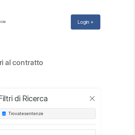
Login +
IONI
i al contratto
Filtri di Ricerca
Trovate
sentenze