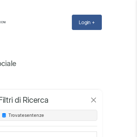
Login +
IONI
ciale
Filtri di Ricerca
Trovate
sentenze