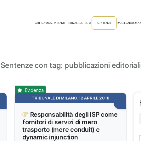
CHI SIAMO
SEMINARI
TRIBUNALI
GIURIS AI
SENTENZE
RASSEGNA
DONAZ
Sentenze con tag: pubblicazioni editoriali
Evidenza
TRIBUNALE DI MILANO, 12 APRILE 2018
Responsabilità degli ISP come
fornitori di servizi di mero
trasporto (mere conduit) e
dynamic injunction