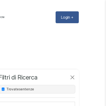
Login +
IONI
Filtri di Ricerca
Trovate
sentenze