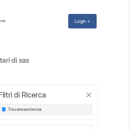
Login +
IONI
ari di sas
Filtri di Ricerca
Trovate
sentenze