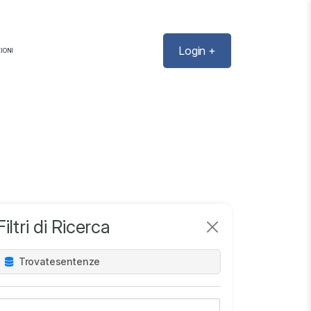
Login +
IONI
Filtri di Ricerca
Trovate
sentenze