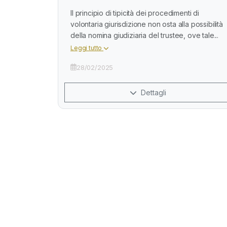
Il principio di tipicità dei procedimenti di
volontaria giurisdizione non osta alla possibilità
della nomina giudiziaria del trustee, ove tale...
Leggi tutto
28/02/2025
Dettagli