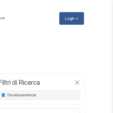
Login +
IONI
Filtri di Ricerca
Trovate
sentenze