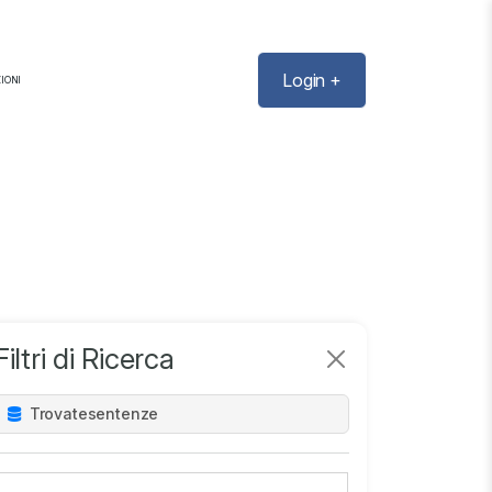
Login +
IONI
Filtri di Ricerca
Trovate
sentenze