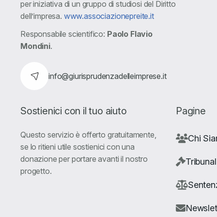
per iniziativa di un gruppo di studiosi del Diritto
dell’impresa.
www.associazionepreite.it
Responsabile scientifico:
Paolo Flavio
Mondini
.
info@giurisprudenzadelleimprese.it
Sostienici con il tuo aiuto
Pagine
Questo servizio è offerto gratuitamente,
Chi Si
se lo ritieni utile sostienici con una
donazione per portare avanti il nostro
Tribunal
progetto.
Senten
Newslet