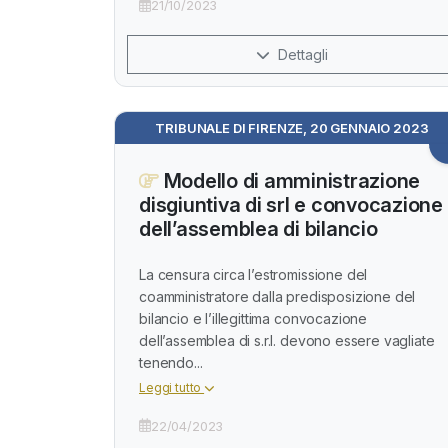
21/10/2023
Dettagli
TRIBUNALE DI FIRENZE, 20 GENNAIO 2023
Modello di amministrazione
disgiuntiva di srl e convocazione
dell’assemblea di bilancio
La censura circa l’estromissione del
coamministratore dalla predisposizione del
bilancio e l’illegittima convocazione
dell’assemblea di s.r.l. devono essere vagliate
tenendo...
Leggi tutto
22/04/2023