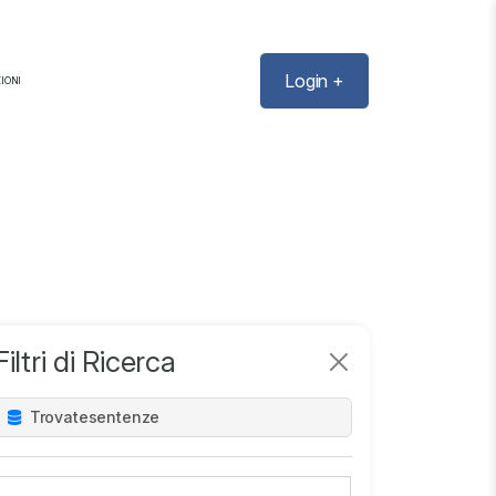
Login +
IONI
Filtri di Ricerca
Trovate
sentenze