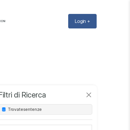
Login +
IONI
Filtri di Ricerca
Trovate
sentenze