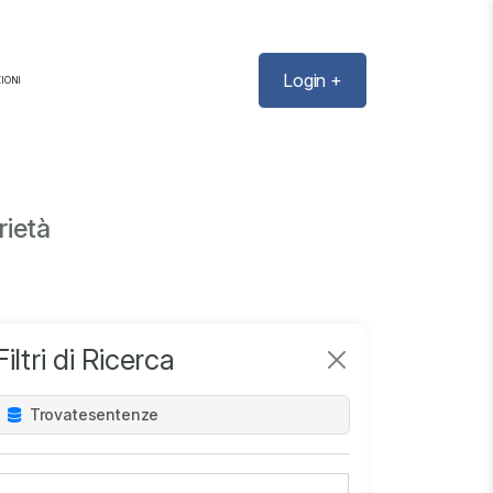
Login +
IONI
rietà
Filtri di Ricerca
Trovate
sentenze