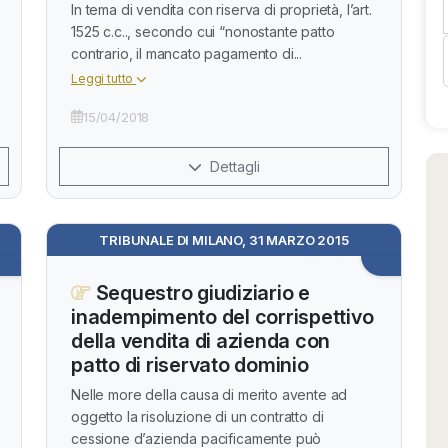
In tema di vendita con riserva di proprietà, l’art.
1525 c.c.., secondo cui “nonostante patto
contrario, il mancato pagamento di...
Leggi tutto
15/04/2018
Dettagli
TRIBUNALE DI MILANO, 31 MARZO 2015
Sequestro giudiziario e
inadempimento del corrispettivo
della vendita di azienda con
patto di riservato dominio
Nelle more della causa di merito avente ad
oggetto la risoluzione di un contratto di
cessione d’azienda pacificamente può