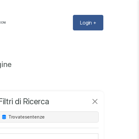
Login +
IONI
gine
Filtri di Ricerca
Trovate
sentenze