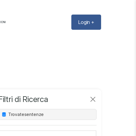
Login +
IONI
Filtri di Ricerca
Trovate
sentenze