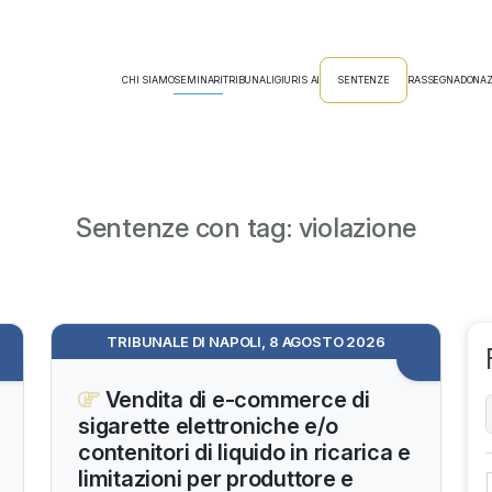
CHI SIAMO
SEMINARI
TRIBUNALI
GIURIS AI
SENTENZE
RASSEGNA
DONAZ
Sentenze con tag: violazione
TRIBUNALE DI NAPOLI, 8 AGOSTO 2026
Vendita di e-commerce di
sigarette elettroniche e/o
contenitori di liquido in ricarica e
limitazioni per produttore e