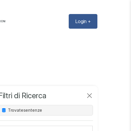
Login +
IONI
Filtri di Ricerca
Trovate
sentenze