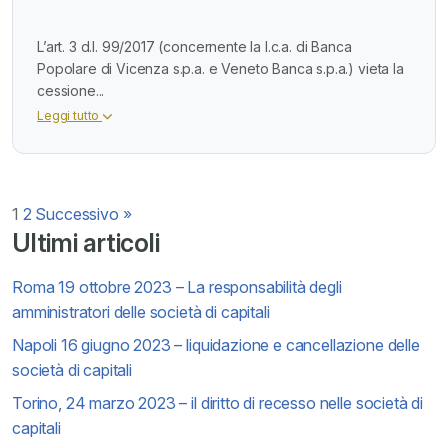
L’art. 3 d.l. 99/2017 (concernente la l.c.a. di Banca
Popolare di Vicenza s.p.a. e Veneto Banca s.p.a.) vieta la
cessione...
Leggi tutto
Paginazione
1
2
Successivo »
Ultimi articoli
degli
Roma 19 ottobre 2023 – La responsabilità degli
articoli
amministratori delle società di capitali
Napoli 16 giugno 2023 – liquidazione e cancellazione delle
società di capitali
Torino, 24 marzo 2023 – il diritto di recesso nelle società di
capitali