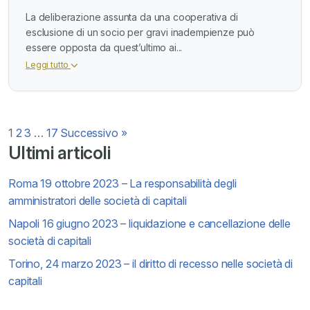
La deliberazione assunta da una cooperativa di
esclusione di un socio per gravi inadempienze può
essere opposta da quest’ultimo ai...
Leggi tutto
Paginazione
1
2
3
…
17
Successivo »
Ultimi articoli
degli
Roma 19 ottobre 2023 – La responsabilità degli
articoli
amministratori delle società di capitali
Napoli 16 giugno 2023 – liquidazione e cancellazione delle
società di capitali
Torino, 24 marzo 2023 – il diritto di recesso nelle società di
capitali