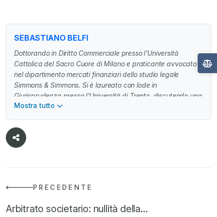
SEBASTIANO BELFI
Dottorando in Diritto Commerciale presso l’Università
Cattolica del Sacro Cuore di Milano e praticante avvocato
nel dipartimento mercati finanziari dello studio legale
Simmons & Simmons. Si è laureato con lode in
Giurisprudenza presso l’Università di Trento, discutendo una
Mostra tutto
tesi in diritto bancario, e ha conseguito un LL.M. in
Corporate and Financial Law con distinction presso
l’Università di Glasgow (Regno Unito).
PRECEDENTE
Arbitrato societario: nullità della…