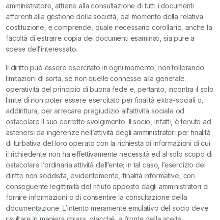
amministratore, attiene alla consultazione di tutti i documenti
afferenti alla gestione della società, dal momento della relativa
costituzione, e comprende, quale necessario corollario, anche la
facoltà di estrarre copia dei documenti esaminati, sia pure a
spese dell’interessato.
Il diritto può essere esercitato in ogni momento, non tollerando
limitazioni di sorta, se non quelle connesse alla generale
operatività del principio di buona fede e, pertanto, incontra il solo
limite di non poter essere esercitato per finalità extra-sociali o,
addirittura, per arrecare pregiudizio all’attività sociale od
ostacolare il suo corretto svolgimento. Il socio, infatti, è tenuto ad
astenersi da ingerenze nell’attività degli amministratori per finalità
di turbativa del loro operato con la richiesta di informazioni di cui
il richiedente non ha effettivamente necessità ed al solo scopo di
ostacolare l’ordinaria attività dell’ente; in tal caso, l’esercizio del
diritto non soddisfa, evidentemente, finalità informative, con
conseguente legittimità del rifiuto opposto dagli amministratori di
fornire informazioni o di consentire la consultazione della
documentazione. L’intento meramente emulativo del socio deve
risultare in maniera chiara, giacché, a fronte della scelta