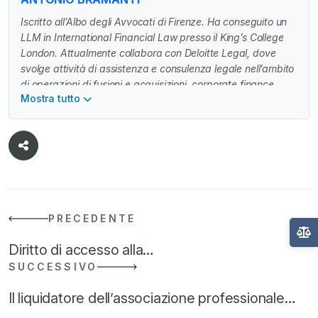
Iscritto all’Albo degli Avvocati di Firenze. Ha conseguito un
LLM in International Financial Law presso il King’s College
London. Attualmente collabora con Deloitte Legal, dove
svolge attività di assistenza e consulenza legale nell’ambito
di operazioni di fusioni e acquisizioni, corporate finance,
Mostra tutto
private equity, nonché su tematiche attinenti alla corporate
governance e alla contrattualistica d’impresa.
PRECEDENTE
Diritto di accesso alla…
SUCCESSIVO
Il liquidatore dell’associazione professionale…