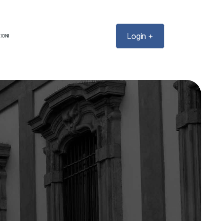
Login +
IONI