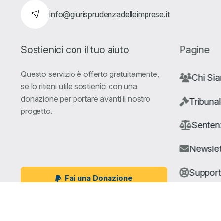
info@giurisprudenzadelleimprese.it
Sostienici con il tuo aiuto
Pagine
Questo servizio è offerto gratuitamente,
Chi Si
se lo ritieni utile sostienici con una
donazione per portare avanti il nostro
Tribunal
progetto.
Senten
Newslet
Suppor
Fai una Donazione