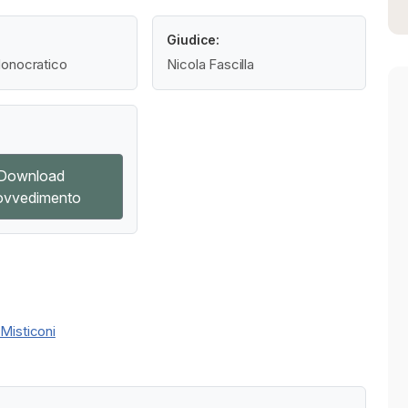
Giudice:
onocratico
Nicola Fascilla
Download
ovvedimento
Misticoni