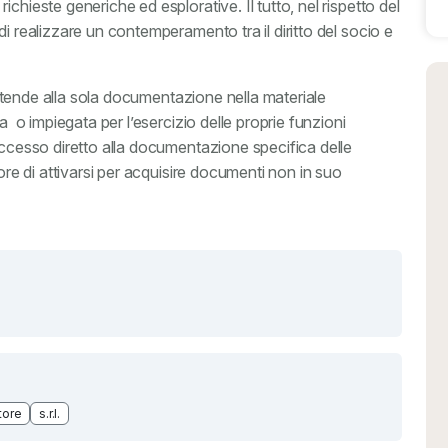
chieste generiche ed esplorative. Il tutto, nel rispetto del
i realizzare un contemperamento tra il diritto del socio e
 estende alla sola documentazione nella materiale
a o impiegata per l’esercizio delle proprie funzioni
accesso diretto alla documentazione specifica delle
tore di attivarsi per acquisire documenti non in suo
tore
s.r.l.