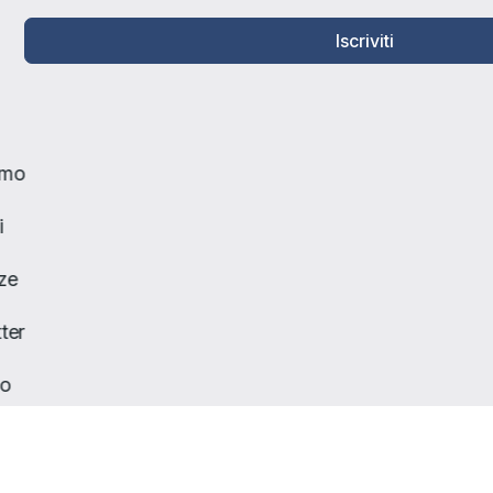
Iscriviti
amo
i
ze
ter
to