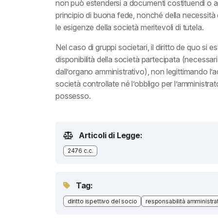
non può estendersi a documenti costituendi o a ri
principio di buona fede, nonché della necessità d
le esigenze della società meritevoli di tutela.
Nel caso di gruppi societari, il diritto de quo si
disponibilità della società partecipata (necessari
dall’organo amministrativo), non legittimando l’
società controllate né l’obbligo per l’amministra
possesso.
Articoli di Legge:
2476 c.c.
Tag:
diritto ispettivo del socio
responsabilità amministra