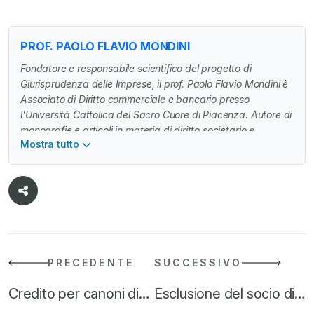
PROF. PAOLO FLAVIO MONDINI
Fondatore e responsabile scientifico del progetto di
Giurisprudenza delle Imprese, il prof. Paolo Flavio Mondini è
Associato di Diritto commerciale e bancario presso
l'Università Cattolica del Sacro Cuore di Piacenza. Autore di
monografie e articoli in materia di diritto societario e
Mostra tutto
industriale, svolge attività di ricerca in Italia e all'estero. E'
Managing Partner di Mondini Bonora Ginevra
(https://mbg.legal/professionisti/paolo-flavio-mondini/) e
avvocato in Milano specializzato in contenzioso e
operazioni straordinarie.
PRECEDENTE
SUCCESSIVO
Credito per canoni di…
Esclusione del socio di…