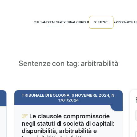
CHI SIAMO
SEMINARI
TRIBUNALI
GIURIS AI
SENTENZE
RASSEGNA
DONAZ
Sentenze con tag: arbitrabilità
TRIBUNALE DI BOLOGNA, 6 NOVEMBRE 2024, N.
1701/2024
Le clausole compromissorie
negli statuti di società di capitali:
disponibilità, arbitrabilità e