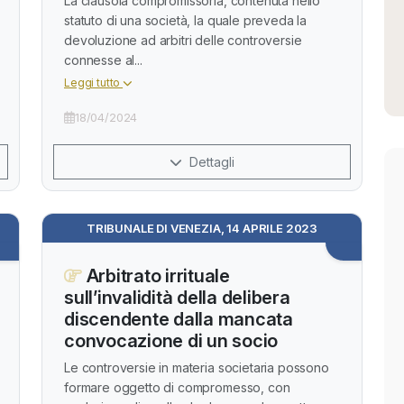
La clausola compromissoria, contenuta nello
statuto di una società, la quale preveda la
devoluzione ad arbitri delle controversie
connesse al...
Leggi tutto
18/04/2024
Dettagli
TRIBUNALE DI VENEZIA, 14 APRILE 2023
Arbitrato irrituale
sull’invalidità della delibera
discendente dalla mancata
convocazione di un socio
Le controversie in materia societaria possono
formare oggetto di compromesso, con