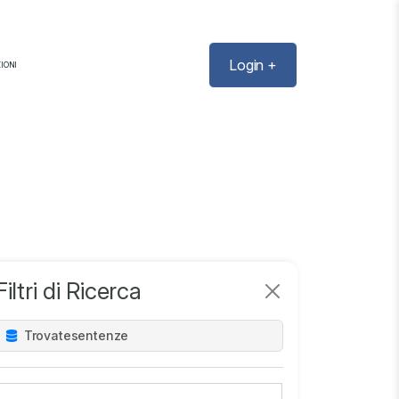
Login +
IONI
Filtri di Ricerca
Trovate
sentenze