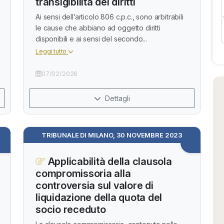
transigibilità dei diritti
Ai sensi dell’articolo 806 c.p.c., sono arbitrabili
le cause che abbiano ad oggetto diritti
disponibili e ai sensi del secondo...
Leggi tutto
07/02/2026
Dettagli
TRIBUNALE DI MILANO, 30 NOVEMBRE 2023
Applicabilità della clausola
compromissoria alla
controversia sul valore di
liquidazione della quota del
socio receduto