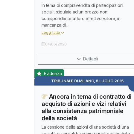
In tema di compravendita di partecipazioni
sociali, stipulata ad un prezzo non
corrispondente al loro effettivo valore, in
mancanza di...
Leggi tutto
04/06/2026
Dettagli
Evidenza
TRIBUNALE DI MILANO, 8 LUGLIO 2015
Ancora in tema di contratto di
acquisto di azioni e vizi relativi
alla consistenza patrimoniale
della società
La cessione delle azioni di una società di una
società di capitali ha come oggetto immediato