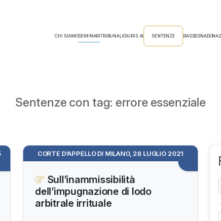
CHI SIAMO
SEMINARI
TRIBUNALI
GIURIS AI
SENTENZE
RASSEGNA
DONAZ
Sentenze con tag: errore essenziale
5
CORTE D'APPELLO DI MILANO, 28 LUGLIO 2021
Sull’inammissibilità
dell’impugnazione di lodo
arbitrale irrituale