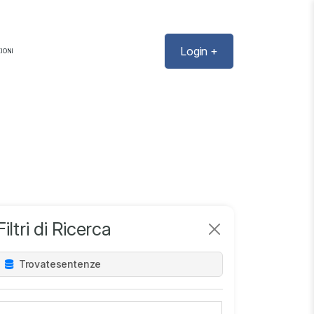
Login +
IONI
Filtri di Ricerca
Trovate
sentenze