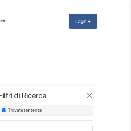
Login +
IONI
Filtri di Ricerca
Trovate
sentenze