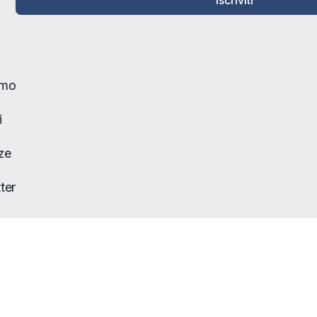
Iscriviti
amo
i
ze
ter
to
Policy
| Developed by
Nyx Solutions