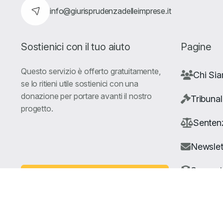
info@giurisprudenzadelleimprese.it
Sostienici con il tuo aiuto
Pagine
Questo servizio è offerto gratuitamente,
Chi Si
se lo ritieni utile sostienici con una
donazione per portare avanti il nostro
Tribunal
progetto.
Senten
Newslet
Suppor
Fai una Donazione
© Copyright Giuris All rights reserved |
Cookie Policy
|
Privacy 