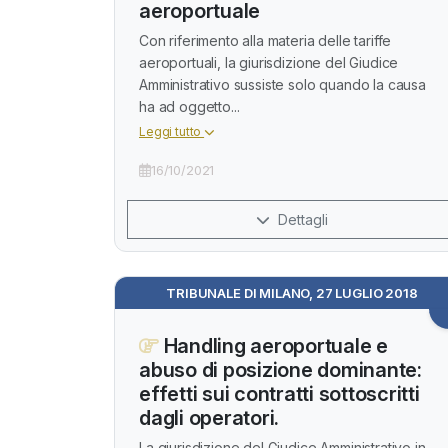
aeroportuale
Con riferimento alla materia delle tariffe
aeroportuali, la giurisdizione del Giudice
Amministrativo sussiste solo quando la causa
ha ad oggetto...
Leggi tutto
16/10/2021
Dettagli
TRIBUNALE DI MILANO, 27 LUGLIO 2018
Handling aeroportuale e
abuso di posizione dominante:
effetti sui contratti sottoscritti
dagli operatori.
La giurisdizione del Giudice Amministrativo in