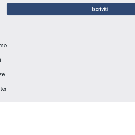
Iscriviti
amo
i
ze
ter
to
Policy
| Developed by
Nyx Solutions