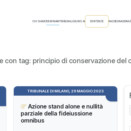
CHI SIAMO
SEMINARI
TRIBUNALI
GIURIS AI
SENTENZE
RASSEGNA
DONAZ
 con tag: principio di conservazione del 
TRIBUNALE DI MILANO, 29 MAGGIO 2023
Azione stand alone e nullità
parziale della fideiussione
omnibus