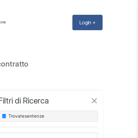
Login +
IONI
contratto
Filtri di Ricerca
Trovate
sentenze