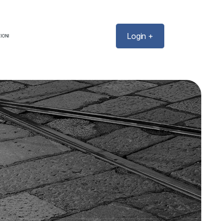
Login +
IONI