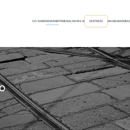
CHI SIAMO
SEMINARI
TRIBUNALI
GIURIS AI
SENTENZE
RASSEGNA
DONAZ
o