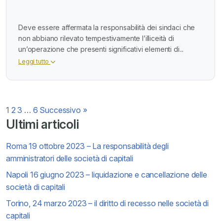
Deve essere affermata la responsabilità dei sindaci che
non abbiano rilevato tempestivamente l’illiceità di
un’operazione che presenti significativi elementi di...
Leggi tutto
Paginazione
1
2
3
…
6
Successivo »
Ultimi articoli
degli
Roma 19 ottobre 2023 – La responsabilità degli
articoli
amministratori delle società di capitali
Napoli 16 giugno 2023 – liquidazione e cancellazione delle
società di capitali
Torino, 24 marzo 2023 – il diritto di recesso nelle società di
capitali