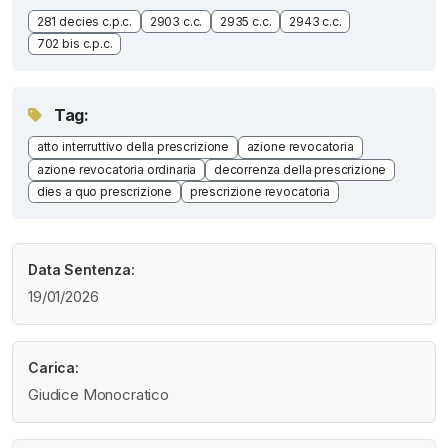
281 decies c.p.c.
2903 c.c.
2935 c.c.
2943 c.c.
702 bis c.p.c.
Tag:
atto interruttivo della prescrizione
azione revocatoria
azione revocatoria ordinaria
decorrenza della prescrizione
dies a quo prescrizione
prescrizione revocatoria
Data Sentenza:
19/01/2026
Carica:
Giudice Monocratico