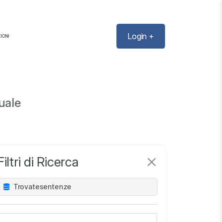
Login +
IONI
uale
Filtri di Ricerca
Trovate
sentenze