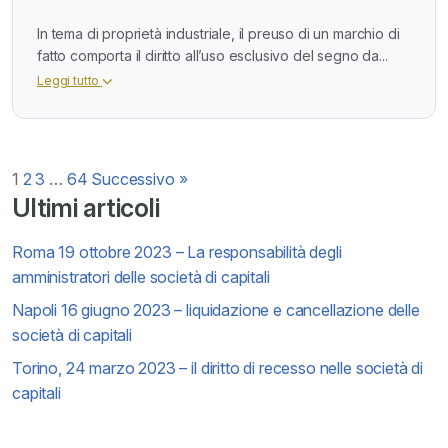
In tema di proprietà industriale, il preuso di un marchio di
fatto comporta il diritto all’uso esclusivo del segno da...
Leggi tutto
Paginazione
1
2
3
…
64
Successivo »
Ultimi articoli
degli
Roma 19 ottobre 2023 – La responsabilità degli
articoli
amministratori delle società di capitali
Napoli 16 giugno 2023 – liquidazione e cancellazione delle
società di capitali
Torino, 24 marzo 2023 – il diritto di recesso nelle società di
capitali